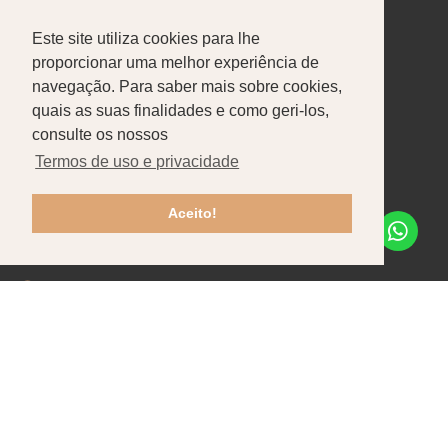
Este site utiliza cookies para lhe
Sobre nós
Produtos
Portfólio
proporcionar uma melhor experiência de
navegação. Para saber mais sobre cookies,
CONTACTOS
quais as suas finalidades e como geri-los,
Pataias-Gare
consulte os nossos
Termos de uso e privacidade
+351 244 586 470
Chamada para rede fixa nacional
Aceito!
info@tfpbox.pt
Seg - Sex: 8h30-12h30 / 13h30-17h30
Recrutamento
Contactos
Apoio ao Cliente