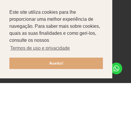
Este site utiliza cookies para lhe
Sobre nós
Produtos
Portfólio
proporcionar uma melhor experiência de
navegação. Para saber mais sobre cookies,
CONTACTOS
quais as suas finalidades e como geri-los,
Pataias-Gare
consulte os nossos
Termos de uso e privacidade
+351 244 586 470
Chamada para rede fixa nacional
Aceito!
info@tfpbox.pt
Seg - Sex: 8h30-12h30 / 13h30-17h30
Recrutamento
Contactos
Apoio ao Cliente