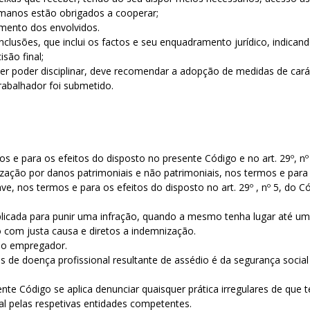
umanos estão obrigados a cooperar;
imento dos envolvidos.
clusões, que inclui os factos e seu enquadramento jurídico, indicand
isão final;
r poder disciplinar, deve recomendar a adopção de medidas de carác
abalhador foi submetido.
os e para os efeitos do disposto no presente Código e no art. 29º, n
nização por danos patrimoniais e não patrimoniais, nos termos e para
ve, nos termos e para os efeitos do disposto no art. 29º , nº 5, do 
icada para punir uma infração, quando a mesmo tenha lugar até um 
to com justa causa e diretos a indemnização.
 do empregador.
e doença profissional resultante de assédio é da segurança social q
sente Código se aplica denunciar quaisquer prática irregulares de q
nal pelas respetivas entidades competentes.