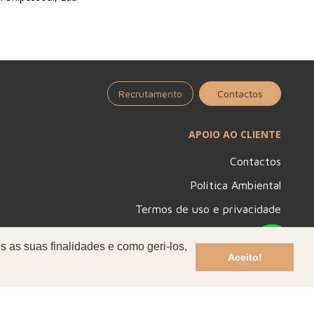
Recrutamento
Contactos
APOIO AO CLIENTE
Contactos
Política Ambiental
Termos de uso e privacidade
Condições Gerais de Venda
s as suas finalidades e como geri-los,
Código de Ética e Conduta
Aceito!