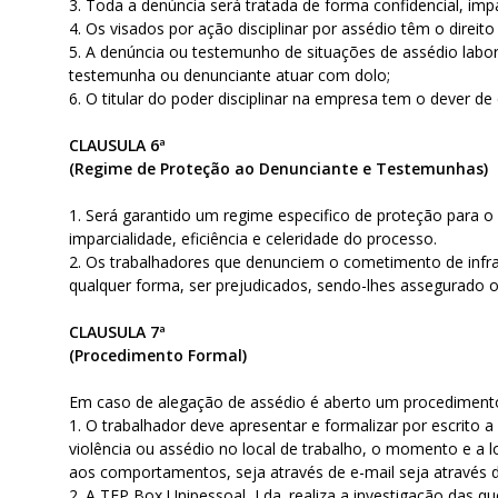
3. Toda a denúncia será tratada de forma confidencial, impa
4. Os visados por ação disciplinar por assédio têm o direito
5. A denúncia ou testemunho de situações de assédio labora
testemunha ou denunciante atuar com dolo;
6. O titular do poder disciplinar na empresa tem o dever 
CLAUSULA 6ª
(Regime de Proteção ao Denunciante e Testemunhas)
1. Será garantido um regime especifico de proteção para 
imparcialidade, eficiência e celeridade do processo.
2. Os trabalhadores que denunciem o cometimento de infr
qualquer forma, ser prejudicados, sendo-lhes assegurado
CLAUSULA 7ª
(Procedimento Formal)
Em caso de alegação de assédio é aberto um procedimento 
1. O trabalhador deve apresentar e formalizar por escrito 
violência ou assédio no local de trabalho, o momento e a 
aos comportamentos, seja através de e-mail seja através 
2. A TFP Box Unipessoal, Lda. realiza a investigação das