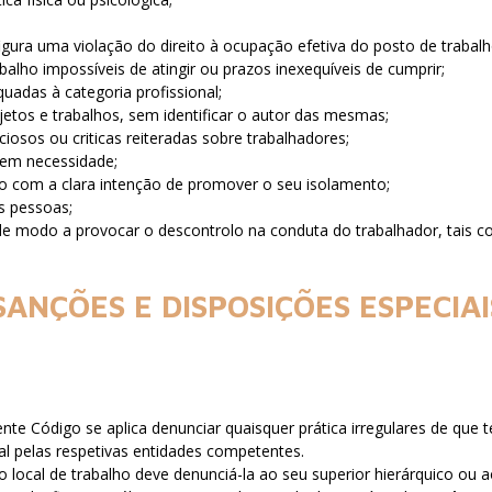
figura uma violação do direito à ocupação efetiva do posto de trabal
alho impossíveis de atingir ou prazos inexequíveis de cumprir;
uadas à categoria profissional;
jetos e trabalhos, sem identificar o autor das mesmas;
iosos ou criticas reiteradas sobre trabalhadores;
 sem necessidade;
lho com a clara intenção de promover o seu isolamento;
as pessoas;
 de modo a provocar o descontrolo na conduta do trabalhador, tais co
SANÇÕES E DISPOSIÇÕES ESPECIA
sente Código se aplica denunciar quaisquer prática irregulares de q
nal pelas respetivas entidades competentes.
 local de trabalho deve denunciá-la ao seu superior hierárquico ou