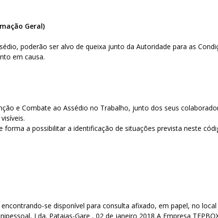
rmação Geral)
sédio, poderão ser alvo de queixa junto da Autoridade para as Cond
ento em causa.
nção e Combate ao Assédio no Trabalho, junto dos seus colaboradore
visíveis.
forma a possibilitar a identificação de situações prevista neste cód
encontrando-se disponível para consulta afixado, em papel, no local
nipessoal, Lda. Pataias-Gare , 02 de janeiro 2018 A Empresa TFPBO