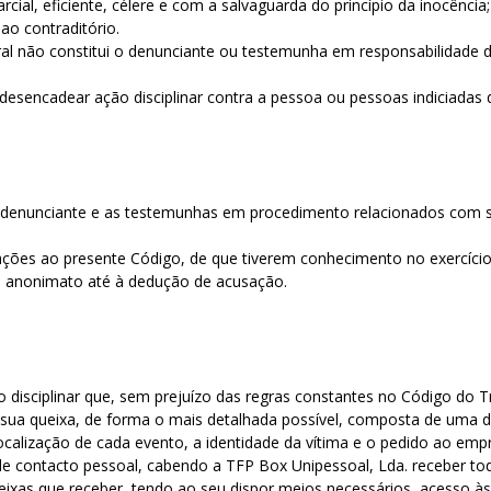
rcial, eficiente, célere e com a salvaguarda do princípio da inocência
 ao contraditório.
l não constitui o denunciante ou testemunha em responsabilidade disc
de desencadear ação disciplinar contra a pessoa ou pessoas indicia
o denunciante e as testemunhas em procedimento relacionados com si
ações ao presente Código, de que tiverem conhecimento no exercíci
 o anonimato até à dedução de acusação.
disciplinar que, sem prejuízo das regras constantes no Código do 
a sua queixa, de forma o mais detalhada possível, composta de uma d
localização de cada evento, a identidade da vítima e o pedido ao em
de contacto pessoal, cabendo a TFP Box Unipessoal, Lda. receber tod
 queixas que receber, tendo ao seu dispor meios necessários, acess