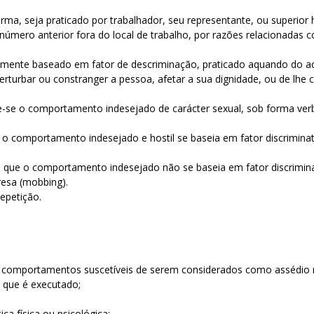
forma, seja praticado por trabalhador, seu representante, ou superio
número anterior fora do local de trabalho, por razões relacionadas 
mente baseado em fator de descriminação, praticado aquando do ac
rturbar ou constranger a pessoa, afetar a sua dignidade, ou de lhe c
e-se o comportamento indesejado de carácter sexual, sob forma verbal
e o comportamento indesejado e hostil se baseia em fator discrimin
m que o comportamento indesejado não se baseia em fator discrimina
resa (mobbing).
 repetição.
s comportamentos suscetíveis de serem considerados como assédio 
o que é executado;
ica física ou psicológica;