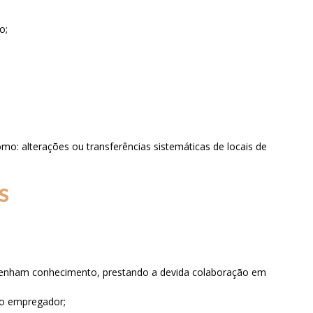
ho;
mo: alterações ou transferências sistemáticas de locais de
IS
ue tenham conhecimento, prestando a devida colaboração em
 ao empregador;