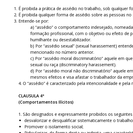
1. É proibida a prática de assédio no trabalho, sob qualquer 
2. É proibida qualquer forma de assédio sobre as pessoas no 
3. Entende-se por:
a) “assédio” o comportamento indesejado, nomeada
formação profissional, com o objetivo ou efeito de pe
humilhante ou desestabilizador.
b) Por “assédio sexual” (sexual harassement) entend
mencionado no número anterior.
c) Por “assédio moral discriminatório” aquele em qu
sexual ou raça (discriminatory harassement).
d) Por “assédio moral não discriminatório” aquele e
mesmos efeitos e visa afastar o trabalhador da emp
4. O “assédio” é caracterizado pela intencionalidade e pela
CLAUSULA 4ª
(Comportamentos Ilícitos)
1. São designados e expressamente proibidos os seguinte
desvalorizar e desqualificar sistematicamente o trabalh
Promover o isolamento social;
Ridicularizar, de forma direta ou indireta, uma característ