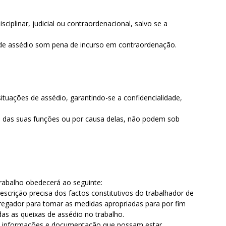
;
iplinar, judicial ou contraordenacional, salvo se a
das de assédio som pena de incurso em contraordenação.
tuações de assédio, garantindo-se a confidencialidade,
o das suas funções ou por causa delas, não podem sob
Trabalho obedecerá ao seguinte:
escrição precisa dos factos constitutivos do trabalhador de
pregador para tomar as medidas apropriadas para por fim
as as queixas de assédio no trabalho.
o às informações e documentação que possam estar