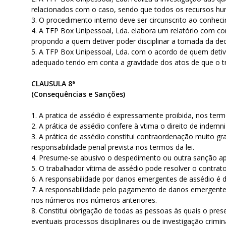
relacionados com o caso, sendo que todos os recursos h
3. O procedimento interno deve ser circunscrito ao conhec
4. A TFP Box Unipessoal, Lda. elabora um relatório com con
propondo a quem detiver poder disciplinar a tomada da dec
5. A TFP Box Unipessoal, Lda. com o acordo de quem detive
adequado tendo em conta a gravidade dos atos de que o tr
CLAUSULA 8ª
(Consequências e Sanções)
1. A pratica de assédio é expressamente proibida, nos term
2. A prática de assédio confere à vtima o direito de indem
3. A prática de assédio constitui contraordenação muito gra
responsabilidade penal prevista nos termos da lei.
4. Presume-se abusivo o despedimento ou outra sanção apl
5. O trabalhador vítima de assédio pode resolver o contra
6. A responsabilidade por danos emergentes de assédio é
7. A responsabilidade pelo pagamento de danos emergentes d
nos números nos números anteriores.
8. Constitui obrigação de todas as pessoas às quais o pre
eventuais processos disciplinares ou de investigação crimi