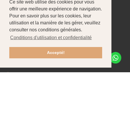
Ce site web utilise des cookies pour vous
À propos de nous
Produits
Portefeuille
offrir une meilleure expérience de navigation.
Pour en savoir plus sur les cookies, leur
CONTACTOS
utilisation et la manière de les gérer, veuillez
Pataias-Gare
consulter nos conditions générales.
Conditions d'utilisation et confidentialité
+351 244 586 470
Chamada para rede fixa nacional
Accepté!
info@tfpbox.pt
Lun - Ven: 8h30-12h30 / 13h30-17h30
Recrutement
Contacts
Assistance client