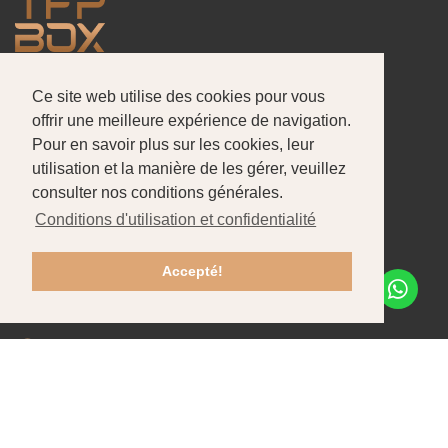
Ce site web utilise des cookies pour vous
À propos de nous
Produits
Portefeuille
offrir une meilleure expérience de navigation.
Pour en savoir plus sur les cookies, leur
CONTACTOS
utilisation et la manière de les gérer, veuillez
Pataias-Gare
consulter nos conditions générales.
Conditions d'utilisation et confidentialité
+351 244 586 470
Chamada para rede fixa nacional
Accepté!
info@tfpbox.pt
Lun - Ven: 8h30-12h30 / 13h30-17h30
Recrutement
Contacts