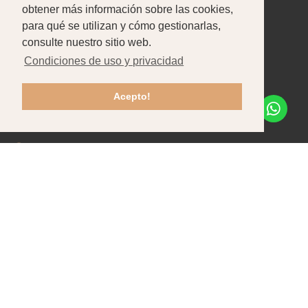
obtener más información sobre las cookies,
CONTACTE CON NOSOTROS
para qué se utilizan y cómo gestionarlas,
Pataias-Gare
consulte nuestro sitio web.
Condiciones de uso y privacidad
+351 244 586 470
Chamada para rede fixa nacional
Acepto!
info@tfpbox.pt
Lun - Vie: 8h30-12h30 / 13h30-17h30
Contratación
Contactos
Apoyo al cliente
© 2026 TFPBox |
Todos los derechos reservados