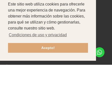
Este sitio web utiliza cookies para ofrecerle
Nosotros
Productos
Portafolio
una mejor experiencia de navegación. Para
obtener más información sobre las cookies,
CONTACTE CON NOSOTROS
para qué se utilizan y cómo gestionarlas,
Pataias-Gare
consulte nuestro sitio web.
Condiciones de uso y privacidad
+351 244 586 470
Chamada para rede fixa nacional
Acepto!
info@tfpbox.pt
Lun - Vie: 8h30-12h30 / 13h30-17h30
Contratación
Contactos
Apoyo al cliente