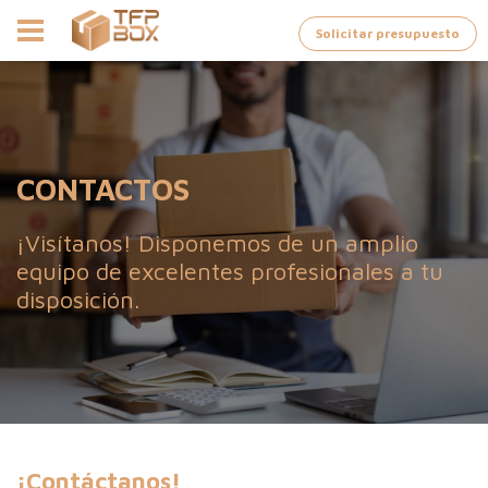
Solicitar presupuesto
CONTACTOS
¡Visítanos! Disponemos de un amplio
equipo de excelentes profesionales a tu
disposición.
¡Contáctanos!